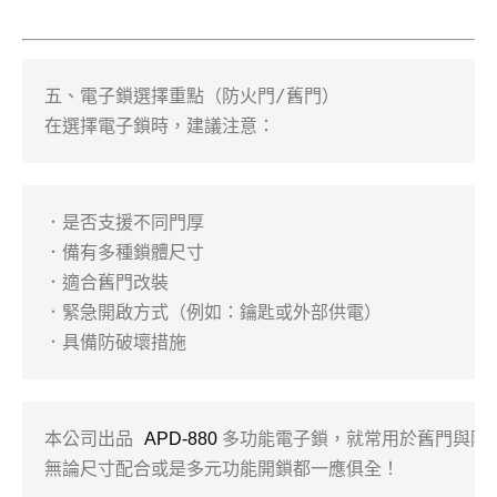
五、電子鎖選擇重點（防火門/舊門）

在選擇電子鎖時，建議注意：
．是否支援不同門厚

．備有多種鎖體尺寸

．適合舊門改裝

．緊急開啟方式（例如：鑰匙或外部供電）

．具備防破壞措施
電子鎖，就常用於舊門與防火
本公司出品
APD-880
 多功能
無論尺寸配合或是多元功能開鎖都一應俱全！