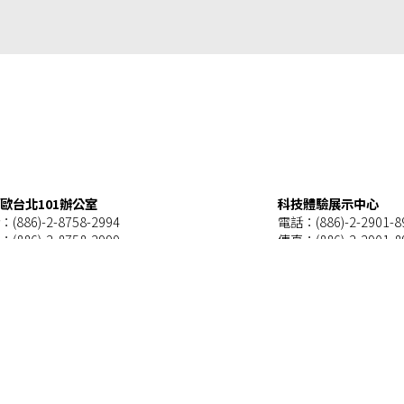
歐台北101辦公室
科技體驗展示中心
(886)-2-8758-2994
電話：(886)-2-2901-8
：
(886)-2-8758-2999
傳真：
(886)-2-2901-8
049 台北市信義路五段7號37樓 (台北101大樓)
24355 新北市泰山區明
oioi@iseoioi.com.tw
apd880iapd@gmail.