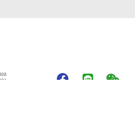
908
901
志路3段478號3F之1
com